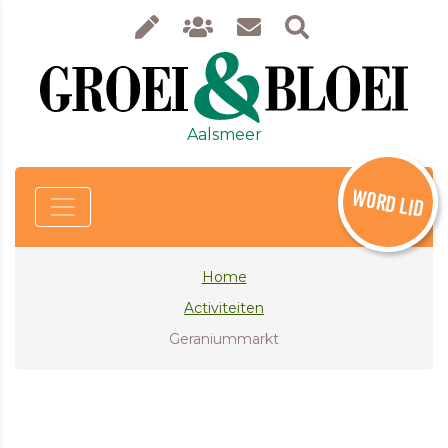
Aalsmeer
WORD LID
Home
Activiteiten
Geraniummarkt